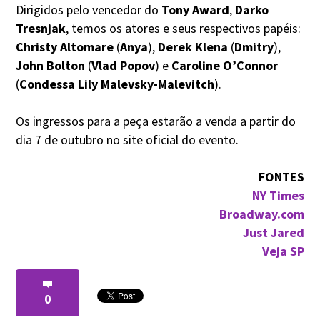
Dirigidos pelo vencedor do
Tony Award
,
Darko
Tresnjak
, temos os atores e seus respectivos papéis:
Christy Altomare
(
Anya
),
Derek Klena
(
Dmitry
),
John Bolton
(
Vlad Popov
) e
Caroline O’Connor
(
Condessa Lily Malevsky-Malevitch
).
Os ingressos para a peça estarão a venda a partir do
dia 7 de outubro no site oficial do evento.
FONTES
NY Times
Broadway.com
Just Jared
Veja SP
0