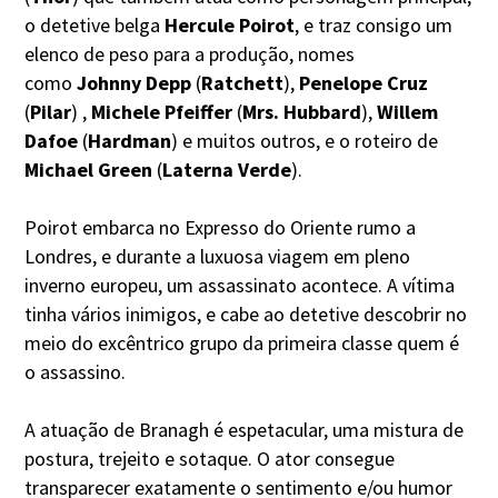
o detetive belga
Hercule Poirot
, e traz consigo um
elenco de peso para a produção, nomes
como
Johnny Depp
(
Ratchett
),
Penelope Cruz
(
Pilar
) ,
Michele Pfeiffer
(
Mrs. Hubbard
),
Willem
Dafoe
(
Hardman
) e muitos outros, e o roteiro de
Michael Green
(
Laterna Verde
).
Poirot embarca no Expresso do Oriente rumo a
Londres, e durante a luxuosa viagem em pleno
inverno europeu, um assassinato acontece. A vítima
tinha vários inimigos, e cabe ao detetive descobrir no
meio do excêntrico grupo da primeira classe quem é
o assassino.
A atuação de Branagh é espetacular, uma mistura de
postura, trejeito e sotaque. O ator consegue
transparecer exatamente o sentimento e/ou humor