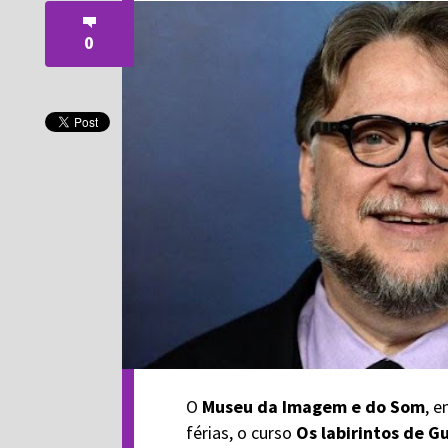
0
O
Museu da Imagem e do Som
, e
férias, o curso
Os labirintos de G