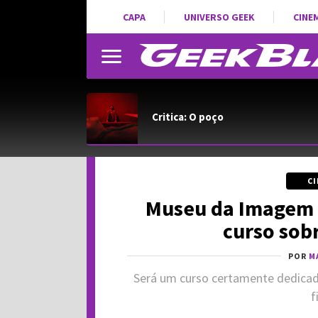
CAPA
UNIVERSO GEEK
CINE
Critica: O poço
C
Museu da Imagem e
curso sob
POR
M
Será um curso certamente dedicad
f