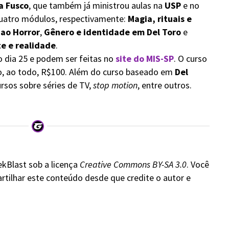
a Fusco
, que também já ministrou aulas na
USP
e no
 quatro módulos, respectivamente:
Magia, rituais e
 ao Horror
,
Gênero e identidade em Del Toro
e
te e realidade
.
 dia 25 e podem ser feitas no
site do MIS-SP
. O curso
o, ao todo, R$100. Além do curso baseado em
Del
rsos sobre séries de TV,
stop motion
, entre outros.
ekBlast sob a licença
Creative Commons BY-SA 3.0
. Você
rtilhar este conteúdo desde que credite o autor e