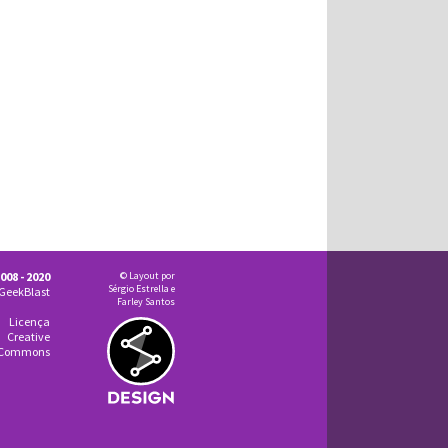
008 - 2020
© Layout por
Sérgio Estrella e
GeekBlast
Farley Santos