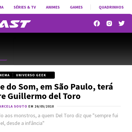
MA
SÉRIES & TV
ANIMES
GAMES
QUADRINHOS
INEMA
UNIVERSO GEEK
 do Som, em São Paulo, terá
re Guillermo del Toro
ARCELA SOUTO
EM 26/05/2018
o aos monstros, a quem Del Toro diz que "sempre fui
iel, desde a infância"