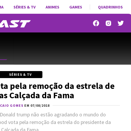
MA
SÉRIES & TV
ANIMES
GAMES
QUADRINHOS
SÉRIES & TV
a pela remoção da estrela de
as Calçada da Fama
CAIO GOMES
EM 07/08/2018
e Donald trump não estão agradando o mundo do
od vota pela remoção da estrela do presidente da
Calçada da Fama.