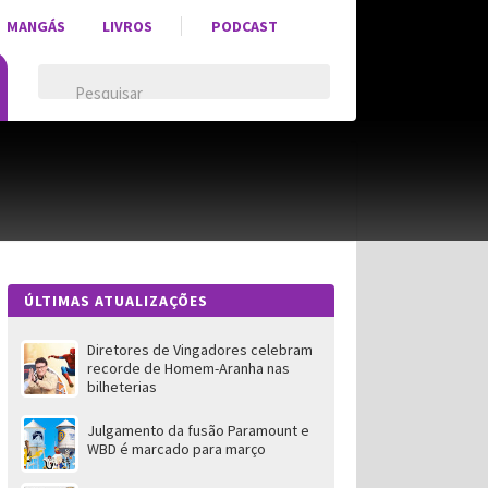
MANGÁS
LIVROS
PODCAST
ÚLTIMAS ATUALIZAÇÕES
Diretores de Vingadores celebram
recorde de Homem-Aranha nas
bilheterias
Julgamento da fusão Paramount e
WBD é marcado para março