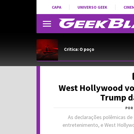
CAPA
UNIVERSO GEEK
CINE
Critica: O poço
West Hollywood vot
Trump d
POR
As declarações polêmicas d
entretenimento, e West Hollywo