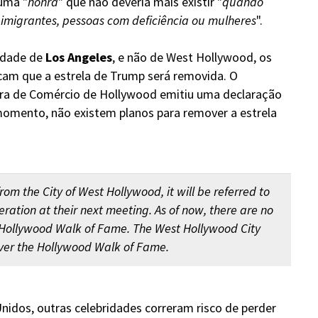
uma "
honra
" que não deveria mais existir "
quando
imigrantes, pessoas com deficiência ou mulheres
".
idade de
Los Angeles
, e não de West Hollywood, os
cam que a estrela de Trump será removida. O
ara de Comércio de Hollywood emitiu uma declaração
momento, não existem planos para remover a estrela
m the City of West Hollywood, it will be referred to
ration at their next meeting. As of now, there are no
 Hollywood Walk of Fame. The West Hollywood City
over the Hollywood Walk of Fame.
nidos, outras celebridades correram risco de perder