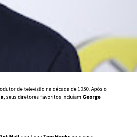
rodutor de televisão na década de 1950. Após o
ia
, seus diretores favoritos incluíam
George
Got Mail
que tinha
Tom Hanks
no elenco.