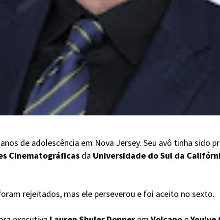
 anos de adolescência em Nova Jersey. Seu avô tinha sido p
tes Cinematográficas
da
Universidade do Sul da Califórn
foram rejeitados, mas ele perseverou e foi aceito no sexto.
tora executiva
Lauren Shuler Donner
em
Volcano
e
You've 