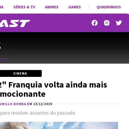
MA
SÉRIES & TV
ANIMES
GAMES
QUADRINHOS
-
o
CINEMA
 2" Franquia volta ainda mais
mocionante
URILLO BORBA
EM 13/12/2019
para resolver assuntos do passado.