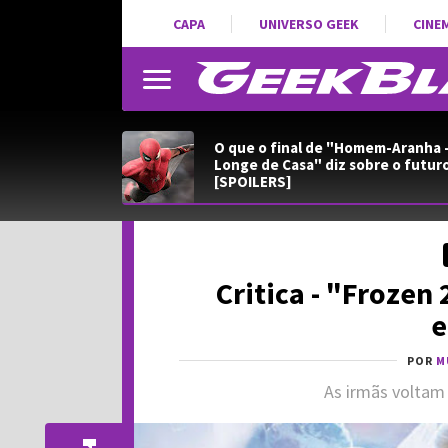
CAPA
UNIVERSO GEEK
CINE
O que o final de "Homem-Aranha 
Longe de Casa" diz sobre o futur
[SPOILERS]
Critica - "Frozen
e
POR
M
As irmãs voltam 