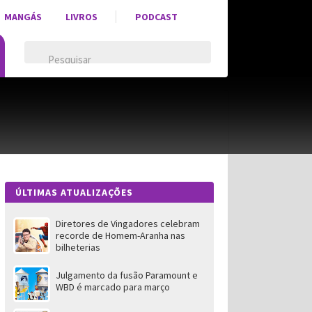
MANGÁS
LIVROS
PODCAST
ÚLTIMAS ATUALIZAÇÕES
Diretores de Vingadores celebram
recorde de Homem-Aranha nas
bilheterias
Julgamento da fusão Paramount e
WBD é marcado para março