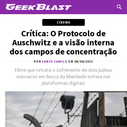
CINEMA
Crítica: O Protocolo de
Auschwitz e a visão interna
dos campos de concentração
POR
FABIO CAMILO
EM 08/04/2021
Filme que retrata o sofrimento de dois judeus
eslovacos em busca da liberdade estreia nas
plataformas digitais