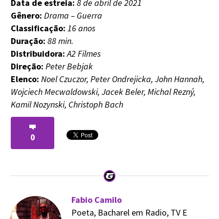
Data de estreia:
8 de abril de 2021
Gênero:
Drama – Guerra
Classificação:
16 anos
Duração:
88 min.
Distribuidora:
A2 Filmes
Direção:
Peter Bebjak
Elenco:
Noel Czuczor, Peter Ondrejicka, John Hannah,
Wojciech Mecwaldowski, Jacek Beler, Michal Rezný,
Kamil Nozynski, Christoph Bach
0
Fabio Camilo
Poeta, Bacharel em Radio, TV E