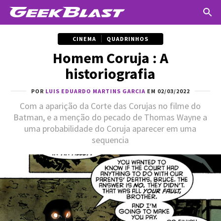
CINEMA
QUADRINHOS
Homem Coruja : A
historiografia
POR
LUIS EDUARDO MARTINS GARCIA
EM 02/03/2022
Com a aparição da Corte das Corujas no filme do
Batman, e a menção do pecado de Thomas Wayne a
uma probabilidade do Coruja aparecer em uma
sequencia