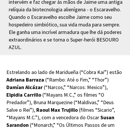
intervém e faz chegar às mãos de Jaime uma antiga
relíquia da biotecnologia alienígena - o Escaravelho.
Quando o Escaravelho escolhe Jaime como seu
hospedeiro simbiótico, sua vida muda para sempre.
Ele ganha uma incrível armadura que lhe dá poderes
extraordinários e se torna o Super-herói BESOURO
AZUL.
Estrelando ao lado de Maridueña (“Cobra Kai”) estão
Adriana Barraza
(“Rambo: Até o Fim,” “Thor”)
Damían Alcázar
(“Narcos,” “Narcos: Mexico”),
Elpidia Carrillo
(“Mayans M.C.,” os filmes “O
Predador”), Bruna Marquezine (“Maldivas,” “Deus
Salve o Rei”),
Raoul Max Trujillo
(filmes “Sicario”,
“Mayans M.C.”), com a vencedora do Oscar
Susan
Sarandon
(“Monarch,” “Os Últimos Passos de um