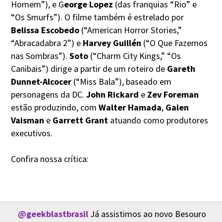
Homem”), e G
eorge Lopez
(das franquias “Rio” e
“Os Smurfs”). O filme também é estrelado por
Belissa Escobedo
(“American Horror Stories,”
“Abracadabra 2”) e
Harvey Guillén
(“O Que Fazemos
nas Sombras”).
Soto
(“Charm City Kings,” “Os
Canibais”) dirige a partir de um roteiro de
Gareth
Dunnet-Alcocer
(“Miss Bala”), baseado em
personagens da DC.
John Rickard
e
Zev Foreman
estão produzindo, com
Walter Hamada
,
Galen
Vaisman
e
Garrett Grant
atuando como produtores
executivos.
Confira nossa crítica:
@geekblastbrasil
Já assistimos ao novo Besouro