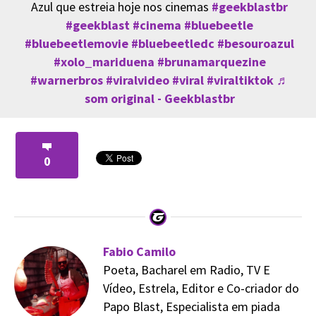
Azul que estreia hoje nos cinemas
#geekblastbr
#geekblast
#cinema
#bluebeetle
#bluebeetlemovie
#bluebeetledc
#besouroazul
#xolo_mariduena
#brunamarquezine
#warnerbros
#viralvideo
#viral
#viraltiktok
♬
som original - Geekblastbr
0
Fabio Camilo
Poeta, Bacharel em Radio, TV E
Vídeo, Estrela, Editor e Co-criador do
Papo Blast, Especialista em piada