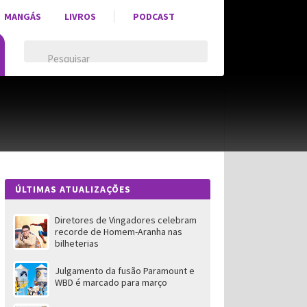
MANGÁS
LIVROS
PODCAST
ÚLTIMAS ATUALIZAÇÕES
Diretores de Vingadores celebram
recorde de Homem-Aranha nas
bilheterias
Julgamento da fusão Paramount e
WBD é marcado para março