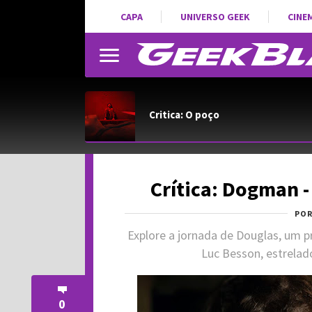
CAPA
UNIVERSO GEEK
CINE
Critica: O poço
Crítica: Dogman 
PO
Explore a jornada de Douglas, um 
Luc Besson, estrelado
0