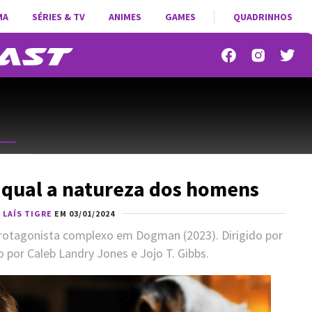
MA
SÉRIES & TV
ANIMES
GAMES
QUADRINHOS
- qual a natureza dos homens
R
LAÍS TIGRE
EM 03/01/2024
protagonista complexo em Dogman (2023). Dirigido por
 por Caleb Landry Jones e Jojo T. Gibbs.