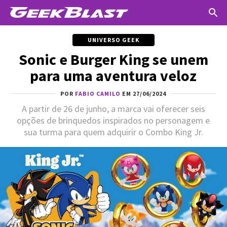
UNIVERSO GEEK
Sonic e Burger King se unem
para uma aventura veloz
POR
FABIO CAMILO
EM 27/06/2024
A partir de 26 de junho, a marca vai oferecer seis
opções de brinquedos inspirados no personagem e
sua turma para quem adquirir o Combo King Jr.