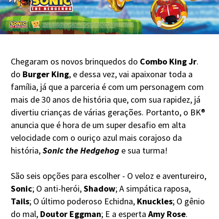
Chegaram os novos brinquedos do
Combo King Jr
.
do
Burger King
, e dessa vez, vai apaixonar toda a
família, já que a parceria é com um personagem com
mais de 30 anos de história que, com sua rapidez, já
divertiu crianças de várias gerações. Portanto, o BK®
anuncia que é hora de um super desafio em alta
velocidade com o ouriço azul mais corajoso da
história,
Sonic the Hedgehog
e sua turma!
São seis opções para escolher - O veloz e aventureiro,
Sonic
; O anti-herói,
Shadow
; A simpática raposa,
Tails
; O último poderoso Echidna,
Knuckles
; O gênio
do mal,
Doutor Eggman
; E a esperta
Amy Rose
.