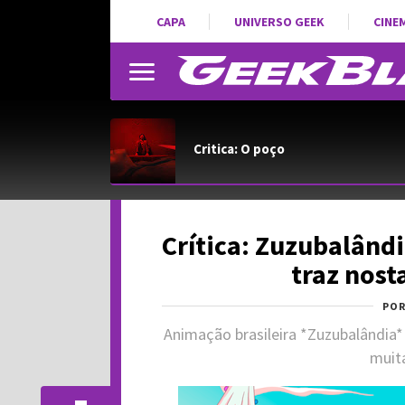
CAPA
UNIVERSO GEEK
CINE
Critica: O poço
Crítica: Zuzubalândi
traz nost
PO
Animação brasileira *Zuzubalândia*
muita