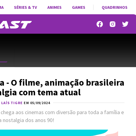
MA
SÉRIES & TV
ANIMES
GAMES
QUADRINHOS
a - O filme, animação brasileira
algia com tema atual
R
LAÍS TIGRE
EM 05/09/2024
 chega aos cinemas com diversão para toda a família e
 nostalgia dos anos 90!