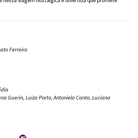
e nessa viagem nostálgica e divertida que promete
ato Ferreira
édia
una Guerin, Luiza Porto, Antoniela Canto, Luciana