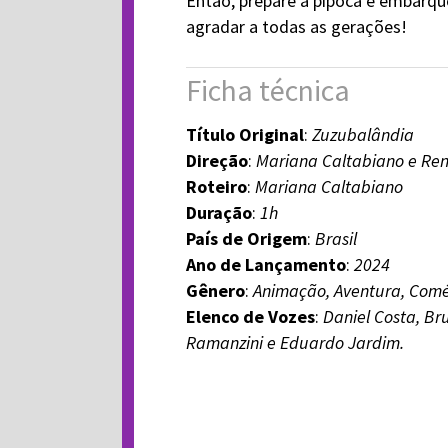
Então, prepare a pipoca e embarqu
agradar a todas as gerações!
Ficha técnica
Título Original
:
Zuzubalândia
Direção
:
Mariana Caltabiano e Ren
Roteiro
:
Mariana Caltabiano
Duração
:
1h
País de Origem
:
Brasil
Ano de Lançamento
:
2024
Gênero
:
Animação, Aventura, Com
Elenco de Vozes
:
Daniel Costa, Br
Ramanzini e Eduardo Jardim.