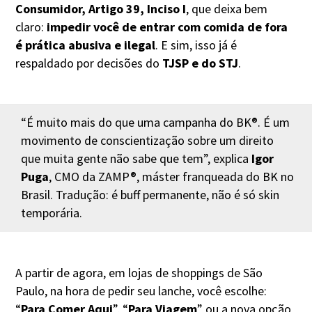
Consumidor, Artigo 39, Inciso I
, que deixa bem
claro:
impedir você de entrar com comida de fora
é prática abusiva e ilegal
. E sim, isso já é
respaldado por decisões do
TJSP e do STJ
.
“É muito mais do que uma campanha do BK®. É um
movimento de conscientização sobre um direito
que muita gente não sabe que tem”, explica
Igor
Puga
, CMO da ZAMP®, máster franqueada do BK no
Brasil. Tradução: é buff permanente, não é só skin
temporária.
A partir de agora, em lojas de shoppings de São
Paulo, na hora de pedir seu lanche, você escolhe:
“
Para Comer Aqui
”, “
Para Viagem
” ou a nova opção