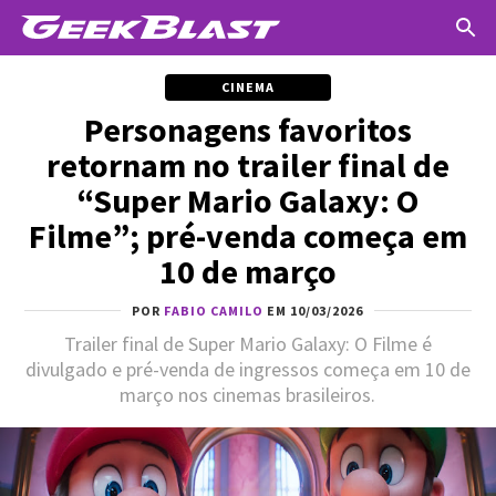
CINEMA
Personagens favoritos
retornam no trailer final de
“Super Mario Galaxy: O
Filme”; pré-venda começa em
10 de março
POR
FABIO CAMILO
EM 10/03/2026
Trailer final de Super Mario Galaxy: O Filme é
divulgado e pré-venda de ingressos começa em 10 de
março nos cinemas brasileiros.