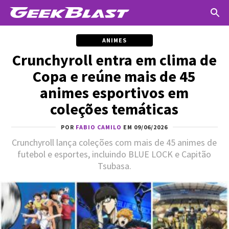
ANIMES
Crunchyroll entra em clima de
Copa e reúne mais de 45
animes esportivos em
coleções temáticas
POR
FABIO CAMILO
EM 09/06/2026
Crunchyroll lança coleções com mais de 45 animes de
futebol e esportes, incluindo BLUE LOCK e Capitão
Tsubasa.