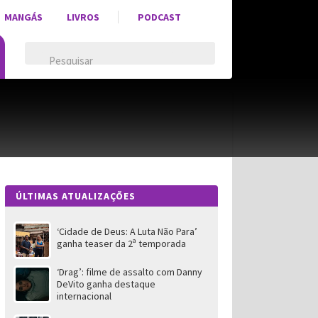
MANGÁS
LIVROS
PODCAST
ÚLTIMAS ATUALIZAÇÕES
‘Cidade de Deus: A Luta Não Para’
ganha teaser da 2ª temporada
‘Drag’: filme de assalto com Danny
DeVito ganha destaque
internacional