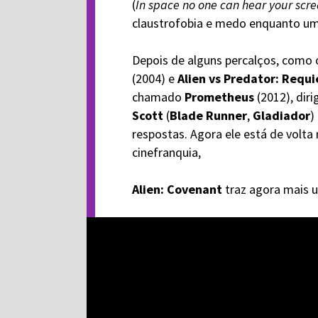
(
In space no one can hear your scr
claustrofobia e medo enquanto um
Depois de alguns percalços, como
(2004) e
Alien vs Predator: Requ
chamado
Prometheus
(2012), dir
Scott
(
Blade Runner
,
Gladiador
)
respostas. Agora ele está de volt
cinefranquia,
Alien: Covenant
traz agora mais u