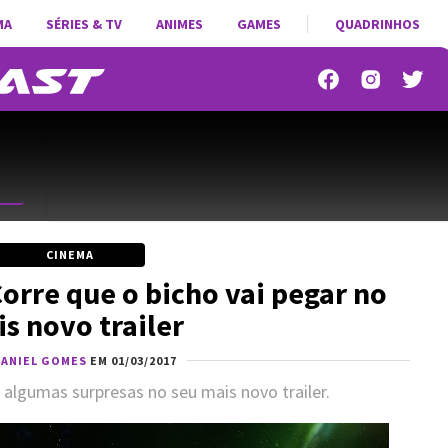
MA
SÉRIES & TV
ANIMES
GAMES
QUADRINHOS
CINEMA
Corre que o bicho vai pegar no
s novo trailer
ANIEL GOMES
EM 01/03/2017
 algumas surpresas no seu mais novo trailer.