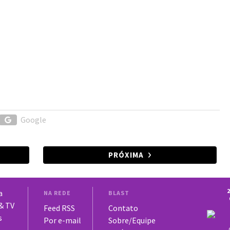
Google
PRÓXIMA
2
a
NA REDE
BLAST
 & TV
Feed RSS
Contato
s
Por e-mail
Sobre/Equipe