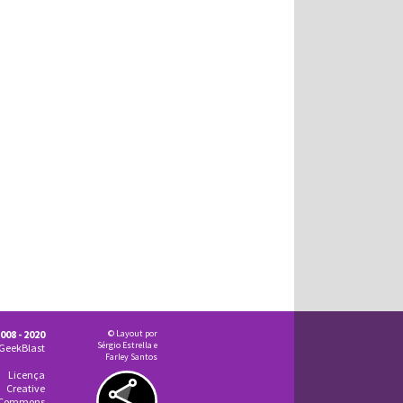
008 - 2020
© Layout por
Sérgio Estrella e
GeekBlast
Farley Santos