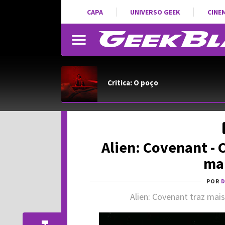
CAPA
UNIVERSO GEEK
CINE
Critica: O poço
Alien: Covenant - 
mai
POR
D
Alien: Covenant traz mais