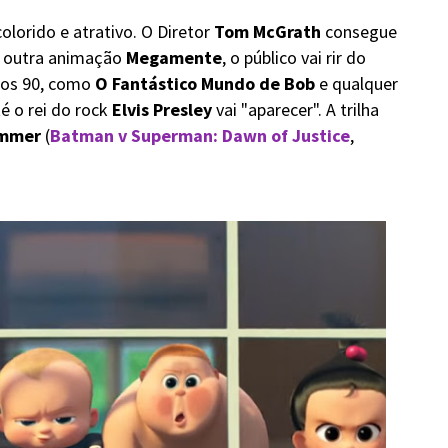
colorido e atrativo. O Diretor
Tom McGrath
consegue
a outra animação
Megamente
, o público vai rir do
nos 90, como
O Fantástico Mundo de Bob
e qualquer
 o rei do rock
Elvis Presley
vai "aparecer". A trilha
immer
(
Batman v Superman: Dawn of Justice
,