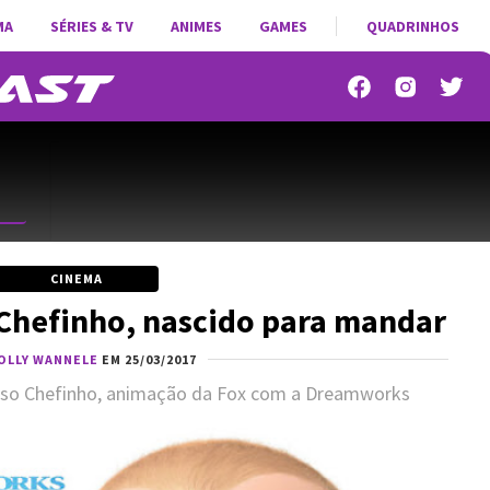
MA
SÉRIES & TV
ANIMES
GAMES
QUADRINHOS
CINEMA
 Chefinho, nascido para mandar
OLLY WANNELE
EM 25/03/2017
oso Chefinho, animação da Fox com a Dreamworks