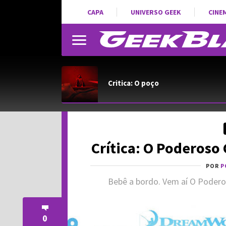
CAPA
UNIVERSO GEEK
CINE
Critica: O poço
Crítica: O Poderoso
POR
P
Bebê a bordo. Vem aí O Poder
0