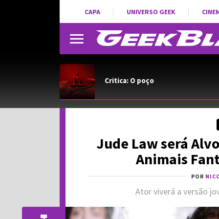
CAPA
UNIVERSO GEEK
CINE
Critica: O poço
Jude Law será Alv
Animais Fant
POR
NIC
Ator viverá a versão 