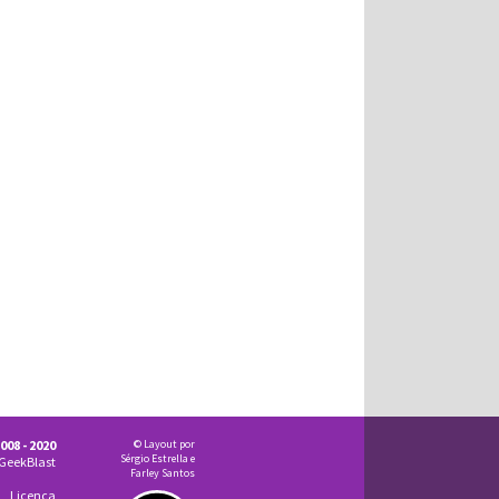
008 - 2020
© Layout por
Sérgio Estrella e
GeekBlast
Farley Santos