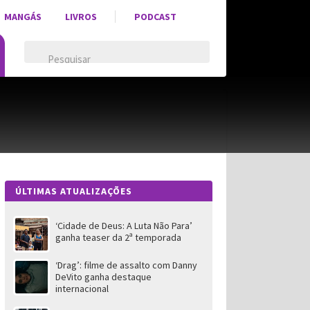
MANGÁS
LIVROS
PODCAST
ÚLTIMAS ATUALIZAÇÕES
‘Cidade de Deus: A Luta Não Para’
ganha teaser da 2ª temporada
‘Drag’: filme de assalto com Danny
DeVito ganha destaque
internacional