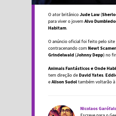
O ator britânico
Jude Law
(
Sherlo
para viver o jovem
Alvo Dumbledo
Habitam
.
O anúncio oficial foi feito pelo site
contracenando com
Newt Scame
Grindelwald
(
Johnny Depp
) no fi
Animais Fantásticos e Onde Hab
tem direção de
David Yates
.
Eddi
e
Alison Sudol
também voltarão à 
Nicolaos Garófal
Escreve para o Ge