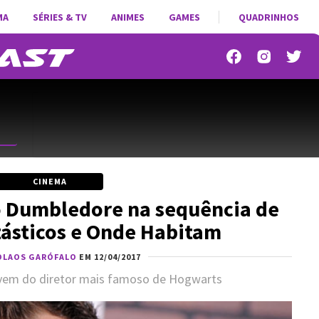
MA
SÉRIES & TV
ANIMES
GAMES
QUADRINHOS
CINEMA
o Dumbledore na sequência de
ásticos e Onde Habitam
OLAOS GARÓFALO
EM 12/04/2017
jovem do diretor mais famoso de Hogwarts