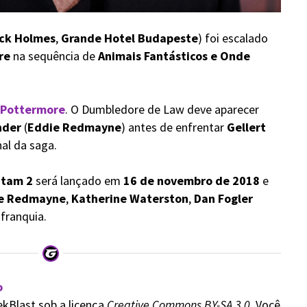
ck Holmes
,
Grande Hotel Budapeste
) foi escalado
re
na sequência de
Animais Fantásticos e Onde
Pottermore
. O Dumbledore de Law deve aparecer
nder
(
Eddie Redmayne
) antes de enfrentar
Gellert
nal da saga.
itam 2
será lançado em
16 de novembro de 2018
e
e Redmayne
,
Katherine Waterston
,
Dan Fogler
franquia.
o
ekBlast sob a licença
Creative Commons BY-SA 3.0
. Você