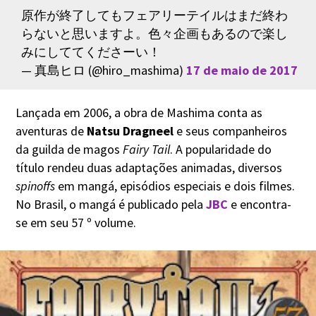
原作が終了してもフェアリーテイルはまだ終わ
らないと思いますよ。色々企画もあるので楽し
みにしててくださーい！
— 真島ヒロ (@hiro_mashima)
17 de maio de 2017
Lançada em 2006, a obra de Mashima conta as
aventuras de
Natsu Dragneel
e seus companheiros
da guilda de magos
Fairy Tail
. A popularidade do
título rendeu duas adaptações animadas, diversos
spinoffs
em mangá, episódios especiais e dois filmes.
No Brasil, o mangá é publicado pela
JBC
e encontra-
se em seu 57 º volume.