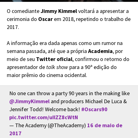
O comediante
Jimmy Kimmel
voltará a apresentar a
cerimonia do
Oscar
em 2018, repetindo o trabalho de
2017.
A informação era dada apenas como um rumor na
semana passada, até que a própria
Academia
, por
meio de seu
Twitter oficial
, confirmou o retorno do
apresentador de
talk show
para a 90ª edição do
maior prêmio do cinema ocidental.
No one can throw a party 90 years in the making like
@JimmyKimmel
and producers Michael De Luca &
Jennifer Todd! Welcome back!
#Oscars90
pic.twitter.com/uIlZZ8cWtN
— The Academy (@TheAcademy)
16 de maio de
2017