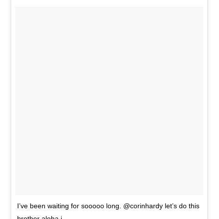
I’ve been waiting for sooooo long. @corinhardy let’s do this
brother aloha j