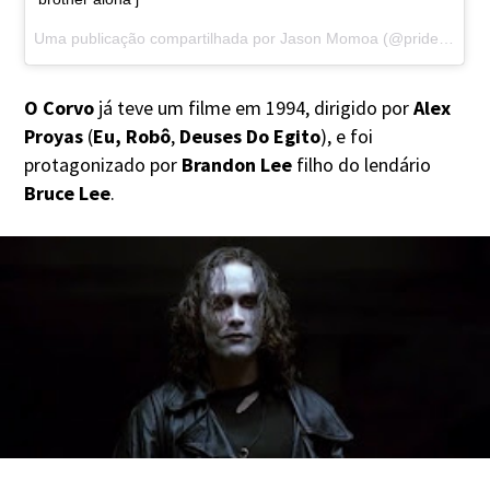
Uma publicação compartilhada por Jason Momoa (@prideofgypsies) em
O Corvo
já teve um filme em 1994, dirigido por
Alex
Proyas
(
Eu, Robô
,
Deuses Do Egito
), e foi
protagonizado por
Brandon Lee
filho do lendário
Bruce Lee
.