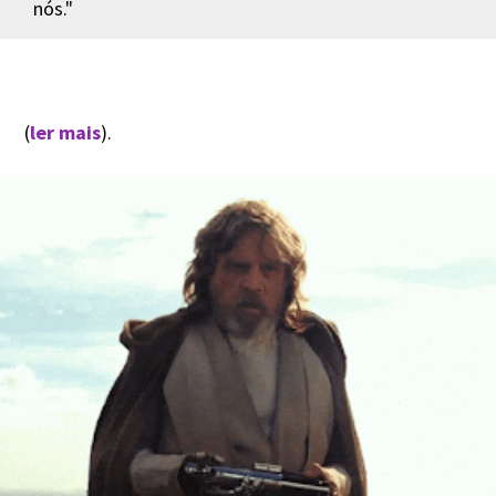
nós."
(
ler mais
).