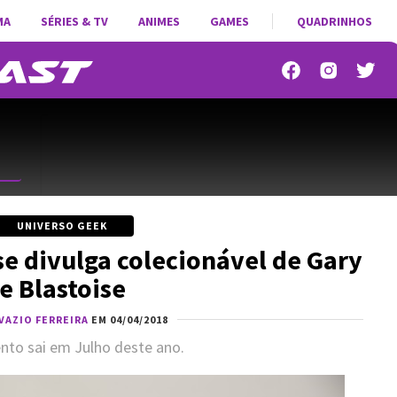
MA
SÉRIES & TV
ANIMES
GAMES
QUADRINHOS
UNIVERSO GEEK
 divulga colecionável de Gary
e Blastoise
VAZIO FERREIRA
EM 04/04/2018
to sai em Julho deste ano.