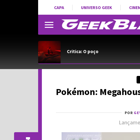
CAPA
UNIVERSO GEEK
CINE
Critica: O poço
Pokémon: Megahouse
POR
GE
Lançamen