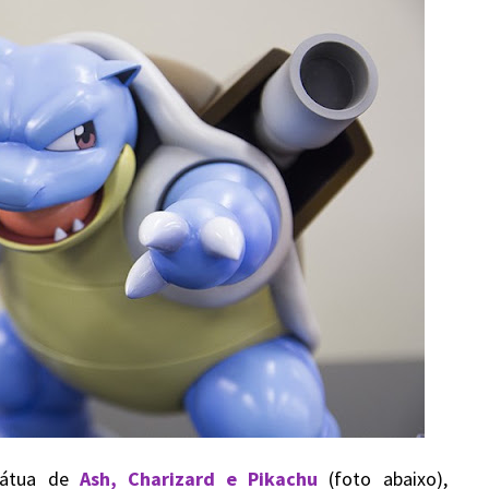
tátua de
Ash
,
Charizard
e
Pikachu
(foto abaixo),