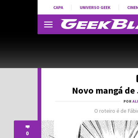
CAPA
UNIVERSO GEEK
CINE
Novo mangá de J
POR
AL
O roteiro é de Fábi
0