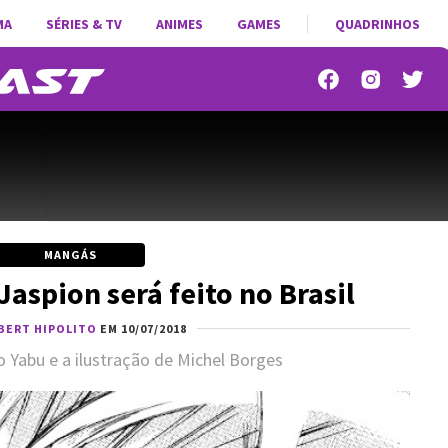
MA
SÉRIES & TV
ANIMES
GAMES
QUADRINHOS
MANGÁS
aspion será feito no Brasil
BERT HIPOLITO
EM 10/07/2018
o Yabu e a ilustração de Michel Borges