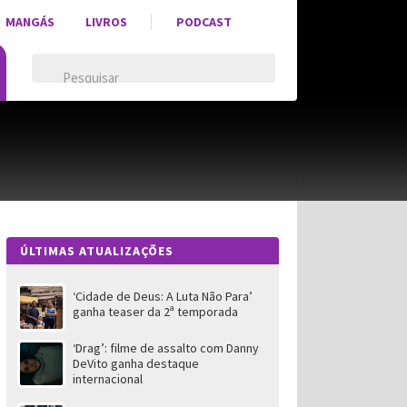
MANGÁS
LIVROS
PODCAST
ÚLTIMAS ATUALIZAÇÕES
‘Cidade de Deus: A Luta Não Para’
ganha teaser da 2ª temporada
‘Drag’: filme de assalto com Danny
DeVito ganha destaque
internacional