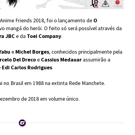
Anime Friends 2018, foi o lançamento de
O
ovo mangá do herói. O feito só será possível através da
ra JBC
e da
Toei Company
.
Yabu
e
Michel Borges
, conhecidos principalmente pela
rcelo Del Dreco
e
Cassius Medauar
assumirão a
e
Edi Carlos Rodrigues
.
i no Brasil em 1988 na extinta Rede Manchete.
 dezembro de 2018 em volume único.