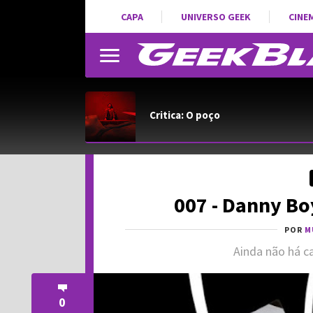
CAPA
UNIVERSO GEEK
CINE
Critica: O poço
007 - Danny Bo
POR
M
Ainda não há ca
0