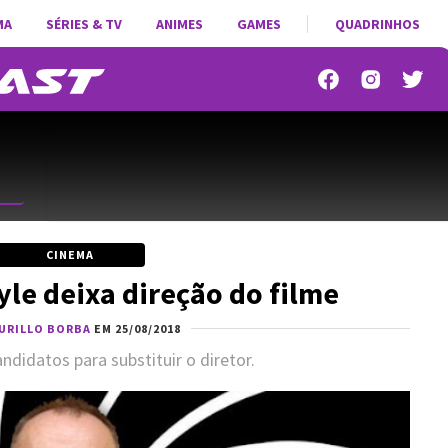
MA
SÉRIES & TV
ANIMES
GAMES
QUADRINHOS
CINEMA
yle deixa direção do filme
URILLO BORBA
EM 25/08/2018
ndidatos para substituir o diretor.