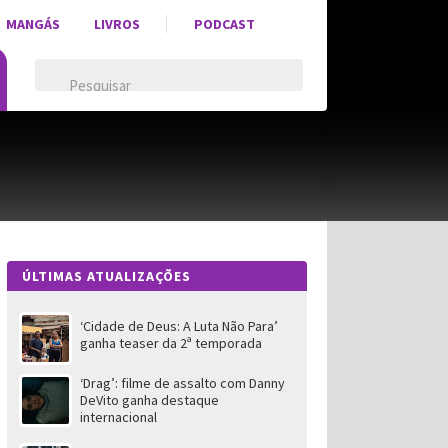
MANGÁS
LIVROS
PODCAST
ÚLTIMAS ATUALIZAÇÕES
‘Cidade de Deus: A Luta Não Para’
ganha teaser da 2ª temporada
‘Drag’: filme de assalto com Danny
DeVito ganha destaque
internacional