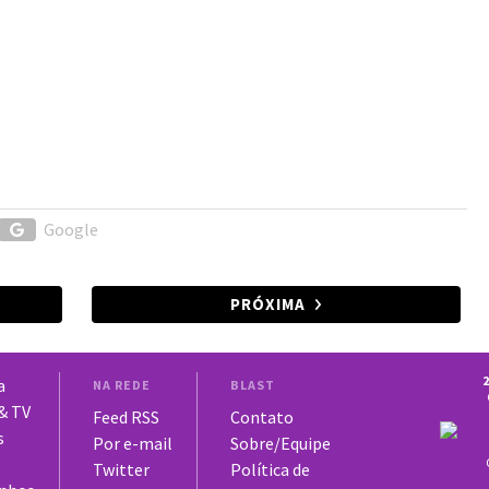
Google
PRÓXIMA
2
a
NA REDE
BLAST
 & TV
Feed RSS
Contato
s
Por e-mail
Sobre/Equipe
Twitter
Política de