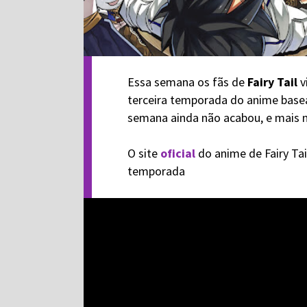
Essa semana os fãs de
Fairy Tail
v
terceira temporada do anime base
semana ainda não acabou, e mais n
O site
oficial
do anime de Fairy Ta
temporada