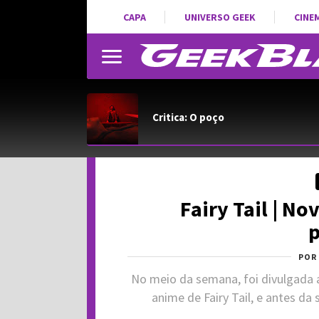
CAPA
UNIVERSO GEEK
CINE
Critica: O poço
Fairy Tail | N
POR
No meio da semana, foi divulgada 
anime de Fairy Tail, e antes d