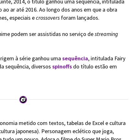
inte, 2014, o título ganhou uma sequência, intitulada
do ao ar até 2016. Ao longo dos anos em que a obra
mes, especiais e
crossovers
foram lançados.
nime podem ser assistidas no serviço de
streaming
rigem à série ganhou uma
sequência
, intitulada Fairy
da sequência, diversos
spinoffs
do título estão em
onomia metido com textos, tabelas de Excel e cultura
cultura japonesa). Personagem eclético que joga,
de tudo um pouco. Adora o filme do Super Mario Bros.