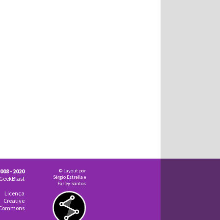
008 - 2020
© Layout por
Sérgio Estrella e
GeekBlast
Farley Santos