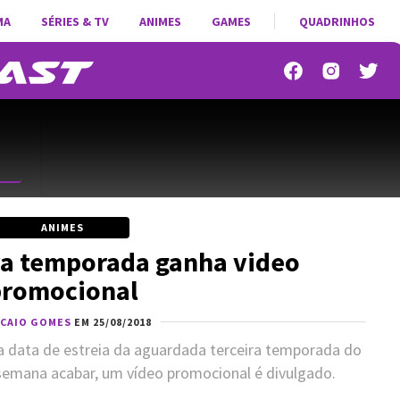
MA
SÉRIES & TV
ANIMES
GAMES
QUADRINHOS
ANIMES
ova temporada ganha video
promocional
CAIO GOMES
EM 25/08/2018
a data de estreia da aguardada terceira temporada do
a semana acabar, um vídeo promocional é divulgado.