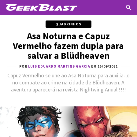
QUADRINHOS
Asa Noturna e Capuz
Vermelho fazem dupla para
salvar a Blüdheaven
POR
LUIS EDUARDO MARTINS GARCIA
EM 15/09/2021
Capuz Vermelho se une ao Asa Noturna para auxilia-lo
no combate ao crime na cidade de Blüdheaven. A
aventura aparecerá na revista Nightwing Anual !!!!