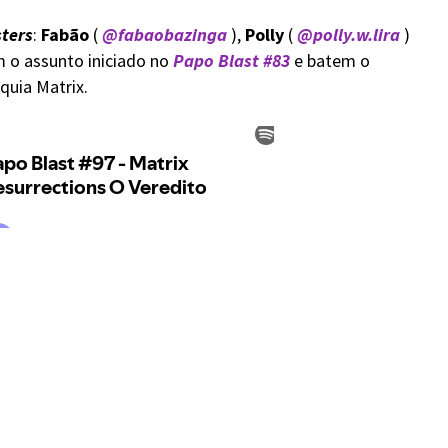
ters
:
Fabão
(
@fabaobazinga
),
Polly
(
@polly.w.lira
)
 o assunto iniciado no
Papo Blast #83
e batem o
quia Matrix.