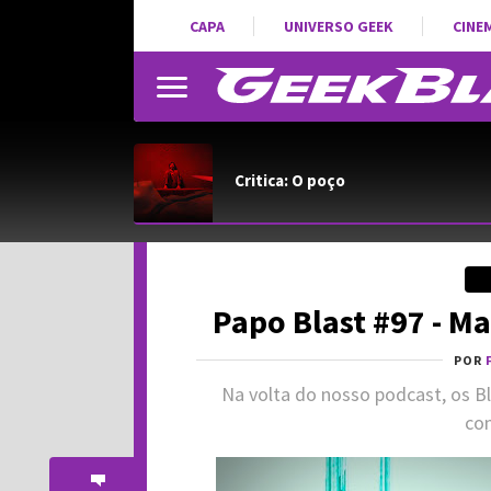
CAPA
UNIVERSO GEEK
CINE
Critica: O poço
Papo Blast #97 - Ma
POR
Na volta do nosso podcast, os B
co