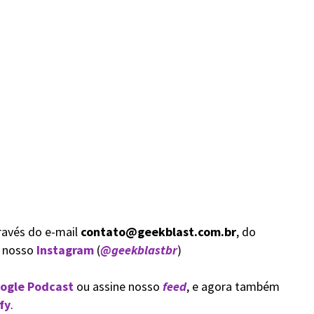
ravés do e-mail
contato@geekblast.com.br
, do
a nosso
Instagram
(
@geekblastbr
)
ogle Podcast
ou assine nosso
feed
, e agora também
fy
.