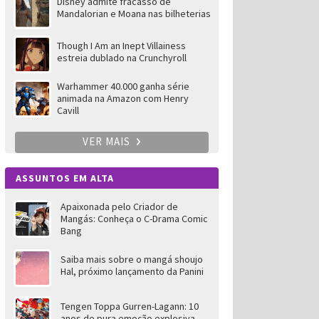
Disney admite fracasso de
Mandalorian e Moana nas bilheterias
Though I Am an Inept Villainess
estreia dublado na Crunchyroll
Warhammer 40.000 ganha série
animada na Amazon com Henry
Cavill
VER MAIS
ASSUNTOS EM ALTA
Apaixonada pelo Criador de
Mangás: Conheça o C-Drama Comic
Bang
Saiba mais sobre o mangá shoujo
Hal, próximo lançamento da Panini
Tengen Toppa Gurren-Lagann: 10
anos de pura emoção explosiva