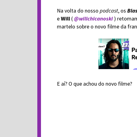
Na volta do nosso
podcast
, os
Blas
e
Will
(
@willchicanoski
) retomam
martelo sobre o novo filme da fran
E aí? O que achou do novo filme?