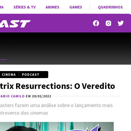
MA
SÉRIES & TV
ANIMES
GAMES
QUADRINHOS
CINEMA
PODCAST
trix Resurrections: O Veredito
FABIO CAMILO
EM 20/01/2022
lasters fazem uma análise sobre o lançamento mais
ntroverso dos cinemas