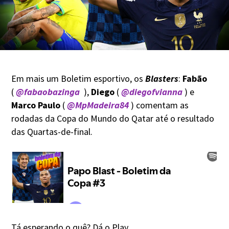
Em mais um Boletim esportivo, os
Blasters
:
Fabão
(
@fabaobazinga
),
Diego
(
@diegofvianna
) e
Marco Paulo
(
@MpMadeira84
) comentam as
rodadas da Copa do Mundo do Qatar até o resultado
das Quartas-de-final.
Tá esperando o quê? Dá o Play