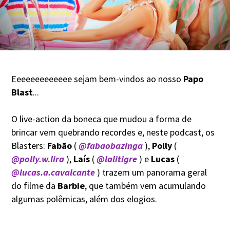
Eeeeeeeeeeeee sejam bem-vindos ao nosso
Papo
Blast
...
O live-action da boneca que mudou a forma de
brincar vem quebrando recordes e, neste podcast, os
Blasters:
Fabão
( ⁠⁠⁠⁠⁠⁠⁠⁠⁠
@fabaobazinga
⁠⁠⁠⁠⁠⁠⁠⁠⁠ ),
Polly
(
@polly.w.lira
⁠⁠⁠⁠⁠⁠⁠⁠⁠ ),
Laís
( ⁠⁠⁠⁠⁠⁠⁠⁠⁠⁠⁠⁠⁠⁠
@lalitigre
) e
Lucas
(
@lucas.a.cavalcante
⁠⁠⁠⁠⁠⁠⁠⁠⁠⁠⁠⁠⁠⁠ ) trazem um panorama geral
do filme da
Barbie
, que também vem acumulando
algumas polêmicas, além dos elogios.