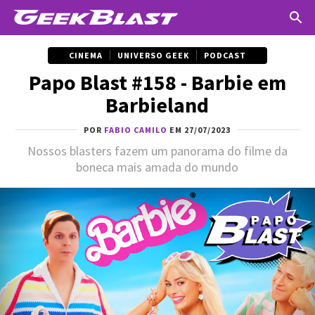
CINEMA
UNIVERSO GEEK
PODCAST
Papo Blast #158 - Barbie em
Barbieland
POR
FABIO CAMILO
EM 27/07/2023
Nossos blasters fazem um panorama do filme da
boneca mais amada do mundo