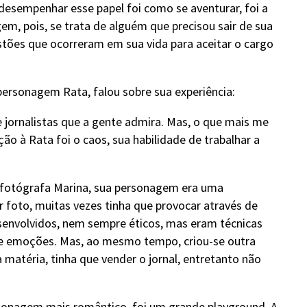
 desempenhar esse papel foi como se aventurar, foi a
m, pois, se trata de alguém que precisou sair de sua
stões que ocorreram em sua vida para aceitar o cargo
personagem Rata, falou sobre sua experiência:
de jornalistas que a gente admira. Mas, o que mais me
ão à Rata foi o caos, sua habilidade de trabalhar a
 a fotógrafa Marina, sua personagem era uma
or foto, muitas vezes tinha que provocar através de
senvolvidos, nem sempre éticos, mas eram técnicas
de emoções. Mas, ao mesmo tempo, criou-se outra
a matéria, tinha que vender o jornal, entretanto não
rsonagem mais romântico, foi um grande playground. A