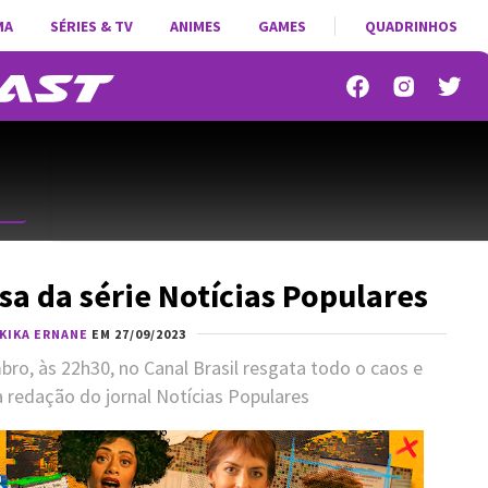
MA
SÉRIES & TV
ANIMES
GAMES
QUADRINHOS
sa da série Notícias Populares
KIKA ERNANE
EM 27/09/2023
bro, às 22h30, no Canal Brasil resgata todo o caos e
 redação do jornal Notícias Populares