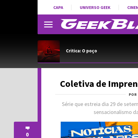
CAPA
UNIVERSO GEEK
CINE
Critica: O poço
Coletiva de Impren
POR
Série que estreia dia 29 de setem
sensacionalismo da
0