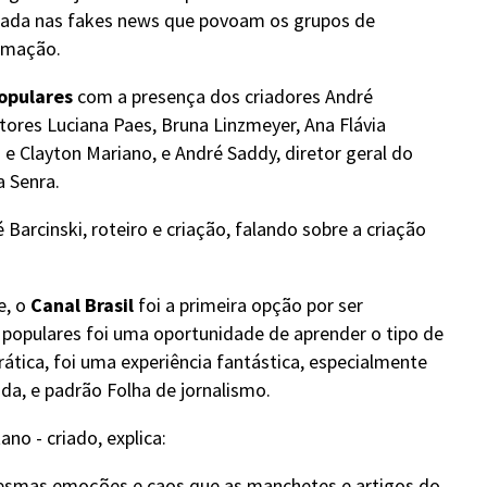
izada nas fakes news que povoam os grupos de
rmação.
opulares
com a presença dos criadores André
tores Luciana Paes, Bruna Linzmeyer, Ana Flávia
a e Clayton Mariano, e André Saddy, diretor geral do
a Senra.
rcinski, roteiro e criação, falando sobre a criação
e, o
Canal Brasil
foi a primeira opção por ser
s populares foi uma oportunidade de aprender o tipo de
rática, foi uma experiência fantástica, especialmente
da, e padrão Folha de jornalismo.
no - criado, explica:
mesmas emoções e caos que as manchetes e artigos do