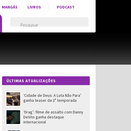
MANGÁS
LIVROS
PODCAST
ÚLTIMAS ATUALIZAÇÕES
‘Cidade de Deus: A Luta Não Para’
ganha teaser da 2ª temporada
‘Drag’: filme de assalto com Danny
DeVito ganha destaque
internacional