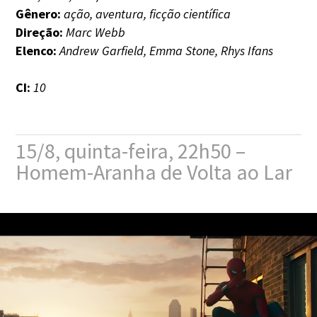
Gênero:
ação, aventura, ficção científica
Direção:
Marc Webb
Elenco:
Andrew Garfield, Emma Stone, Rhys Ifans
CI:
10
15/8, quinta-feira, 22h50 –
Homem-Aranha de Volta ao Lar