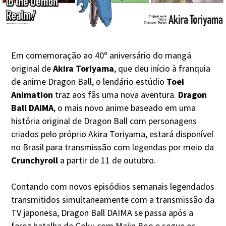
Em comemoração ao 40º aniversário do mangá
original de
Akira Toriyama
, que deu início à franquia
de anime Dragon Ball, o lendário estúdio
Toei
Animation
traz aos fãs uma nova aventura.
Dragon
Ball DAIMA
, o mais novo anime baseado em uma
história original de Dragon Ball com personagens
criados pelo próprio Akira Toriyama, estará disponível
no Brasil para transmissão com legendas por meio da
Crunchyroll
a partir de 11 de outubro.
Contando com novos episódios semanais legendados
transmitidos simultaneamente com a transmissão da
TV japonesa, Dragon Ball DAIMA se passa após a
feroz batalha de Goku com Majin Boo e segue os