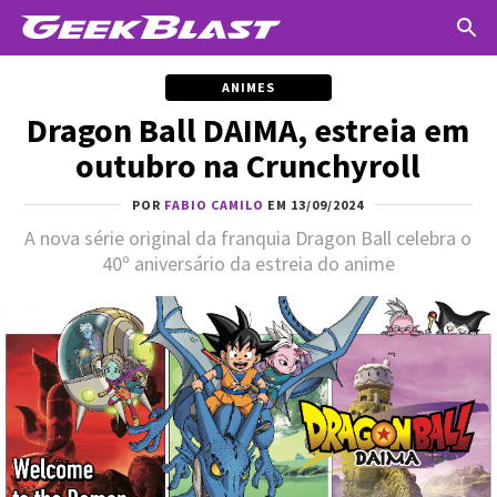
ANIMES
Dragon Ball DAIMA, estreia em
outubro na Crunchyroll
POR
FABIO CAMILO
EM 13/09/2024
A nova série original da franquia Dragon Ball celebra o
40º aniversário da estreia do anime