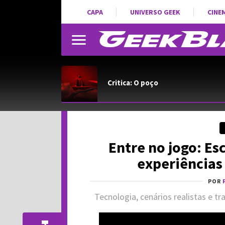
CAPA
UNIVERSO GEEK
CINE
Critica: O poço
Entre no jogo: Es
experiências
POR
Tecnologia, cenários realistas e t