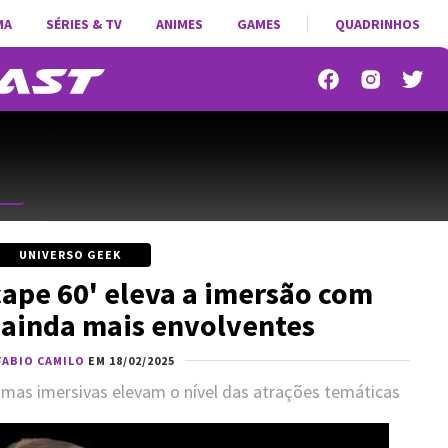
MA
SÉRIES & TV
ANIMES
GAMES
QUADRINHOS
UNIVERSO GEEK
cape 60' eleva a imersão com
 ainda mais envolventes
FABIO CAMILO
EM 18/02/2025
ramas imersivas elevam o nível das atrações temáticas