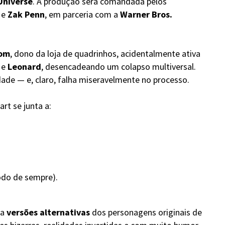
Universe
. A produção será comandada pelos
e
Zak Penn
, em parceria com a
Warner Bros.
oom
, dono da loja de quadrinhos, acidentalmente ativa
e
Leonard
, desencadeando um colapso multiversal.
idade — e, claro, falha miseravelmente no processo.
rt se junta a:
odo de sempre).
ra
versões alternativas
dos personagens originais de