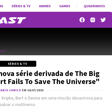
MA
SÉRIES & TV
ANIMES
GAMES
QUADRINHOS
SÉRIES & TV
ova série derivada de The Big
rt Fails To Save The Universe"
FABIO CAMILO
EM 10/07/2025
t, Kripke, Bert e Denise em uma missão desastrosa para
salvar o multiverso