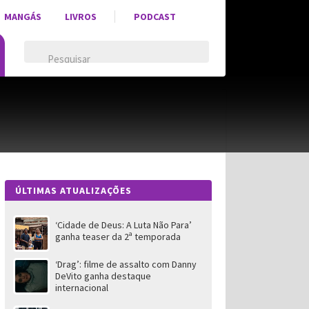
MANGÁS
LIVROS
PODCAST
ÚLTIMAS ATUALIZAÇÕES
‘Cidade de Deus: A Luta Não Para’
ganha teaser da 2ª temporada
‘Drag’: filme de assalto com Danny
DeVito ganha destaque
internacional