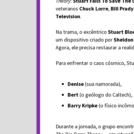
Theory
:
Stuart Fails To Save The 
veteranos
Chuck Lorre
,
Bill Prady
Television
.
Na trama, o excêntrico
Stuart Bl
um dispositivo criado por
Sheldon
Agora, ele precisa restaurar a real
Para enfrentar o caos cósmico, Stua
Denise
(sua namorada),
Bert
(o geólogo do Caltech),
Barry Kripke
(o físico incôm
Durante a jornada, o grupo encont