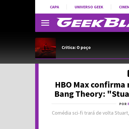
CAPA
UNIVERSO GEEK
CINE
Critica: O poço
HBO Max confirma n
Bang Theory: "Stua
POR
Comédia sci-fi trará de volta Stuar