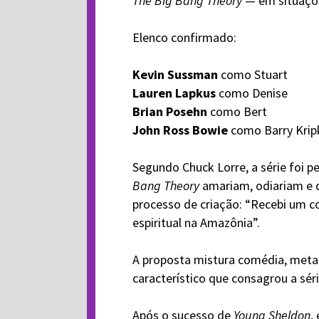
The Big Bang Theory
— em situaçõe
Elenco confirmado:
Kevin Sussman
como Stuart
Lauren Lapkus
como Denise
Brian Posehn
como Bert
John Ross Bowie
como Barry Krip
Segundo Chuck Lorre, a série foi 
Bang Theory
amariam, odiariam e d
processo de criação: “Recebi um c
espiritual na Amazônia”.
A proposta mistura comédia, metal
característico que consagrou a série
Após o sucesso de
Young Sheldon
,