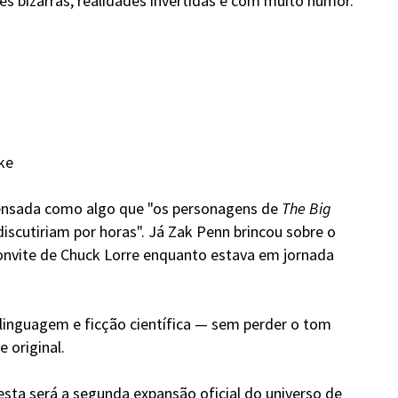
s bizarras, realidades invertidas e com muito humor.
ke
pensada como algo que "os personagens de
The Big
iscutiriam por horas". Já Zak Penn brincou sobre o
onvite de Chuck Lorre enquanto estava em jornada
inguagem e ficção científica — sem perder o tom
 original.
 esta será a segunda expansão oficial do universo de