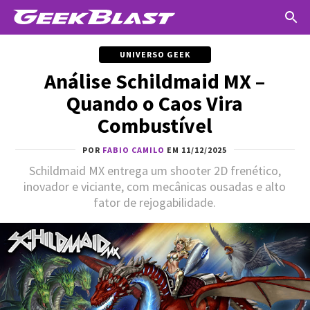
UNIVERSO GEEK
Análise Schildmaid MX –
Quando o Caos Vira
Combustível
POR
FABIO CAMILO
EM 11/12/2025
Schildmaid MX entrega um shooter 2D frenético,
inovador e viciante, com mecânicas ousadas e alto
fator de rejogabilidade.