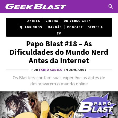
ANIMES
CINEMA
UNIVERSO GEEK
QUADRINHOS
MANGÁS
PODCAST
SÉRIES &
TV
Papo Blast #18 – As
Dificuldades do Mundo Nerd
Antes da Internet
POR
FABIO CAMILO
EM 26/01/2017
Os Blasters contam suas experiências antes de
desbravarem o mundo online