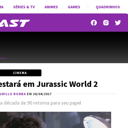
MA
SÉRIES & TV
ANIMES
GAMES
QUADRINHOS
CINEMA
estará em Jurassic World 2
URILLO BORBA
EM 26/04/2017
na década de 90 retorna para seu papel