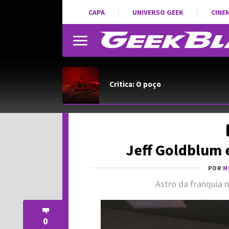
CAPA
UNIVERSO GEEK
CINE
Critica: O poço
Jeff Goldblum 
POR
M
Astro da franquia 
0