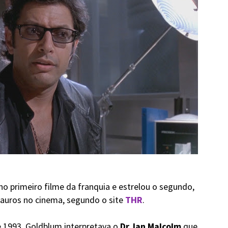
no primeiro filme da franquia e estrelou o segundo,
sauros no cinema, segundo o site
THR
.
 1993, Goldblum interpretava o
Dr. Ian Malcolm
que,