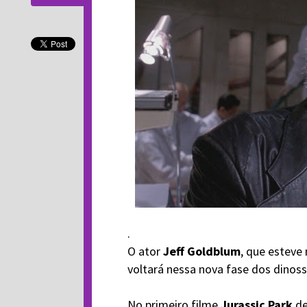
.
O ator
Jeff Goldblum
, que esteve 
voltará nessa nova fase dos dinos
No primeiro filme
Jurassic Park
de