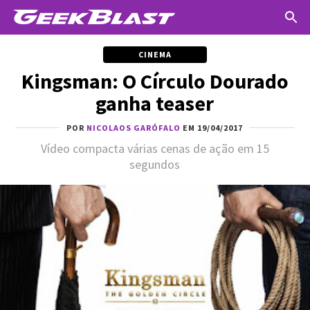
CINEMA
Kingsman: O Círculo Dourado
ganha teaser
POR
NICOLAOS GARÓFALO
EM 19/04/2017
Vídeo compacta várias cenas de ação em 15
segundos