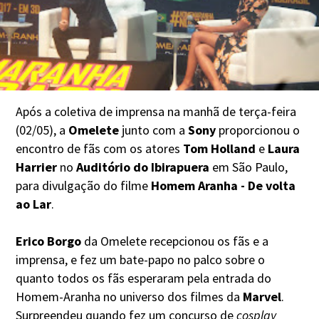
Após a coletiva de imprensa na manhã de terça-feira
(02/05), a
Omelete
junto com a
Sony
proporcionou o
encontro de fãs com os atores
Tom Holland
e
Laura
Harrier
no
Auditório do Ibirapuera
em São Paulo,
para divulgação do filme
Homem Aranha - De volta
ao Lar
.
Erico Borgo
da Omelete recepcionou os fãs e a
imprensa, e fez um bate-papo no palco sobre o
quanto todos os fãs esperaram pela entrada do
Homem-Aranha no universo dos filmes da
Marvel
.
Surpreendeu quando fez um concurso de
cosplay