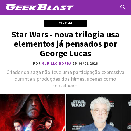
CINEMA
Star Wars - nova trilogia usa
elementos já pensados por
George Lucas
POR
MURILLO BORBA
EM 08/01/2018
Criador da saga não teve uma participação expressiva
durante a produções dos filmes, apenas como
conselheiro.