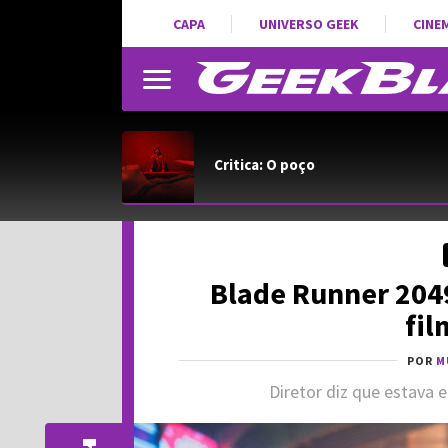
CAPA
UNIVERSO GEEK
CINE
Critica: O poço
Blade Runner 2049 
fi
POR
M
Diretor diz que estava 