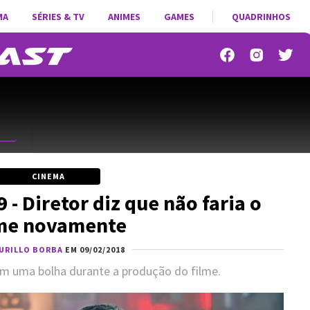
MA
SÉRIES & TV
ANIMES
GAMES
QUADRINHOS
CINEMA
- Diretor diz que não faria o
lme novamente
URILLO BORBA
EM 09/02/2018
em uma bolha durante a produção do filme.