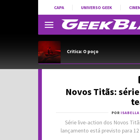
CAPA
UNIVERSO GEEK
CINE
Critica: O poço
Novos Titãs: séri
te
POR
ISABELLA
Série live-action dos Novos Ti
lançamento está previsto para 12