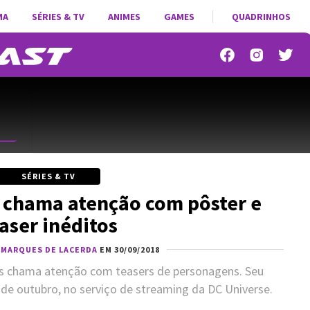
MA
SÉRIES & TV
ANIMES
GAMES
QUADRINHOS
SÉRIES & TV
e chama atenção com pôster e
aser inéditos
 MARQUES DE LACERDA
EM 30/09/2018
tãs chama atenção com teasers de personagens. Seu
 de outubro, no serviço de streaming da DC Universe.