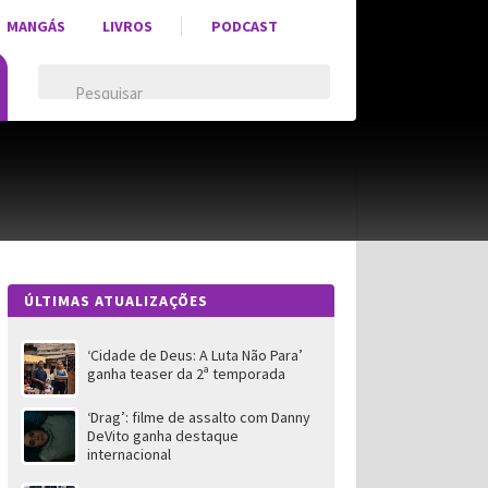
MANGÁS
LIVROS
PODCAST
ÚLTIMAS ATUALIZAÇÕES
‘Cidade de Deus: A Luta Não Para’
ganha teaser da 2ª temporada
‘Drag’: filme de assalto com Danny
DeVito ganha destaque
internacional