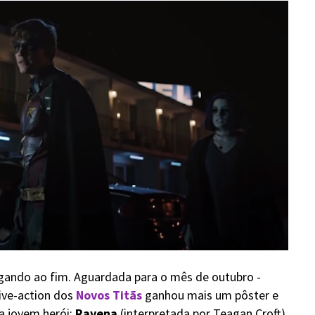
gando ao fim. Aguardada para o mês de outubro -
live-action dos
Novos Titãs
ganhou mais um pôster e
a jovem herói:
Ravena
(interpretada por Teagan Croft),