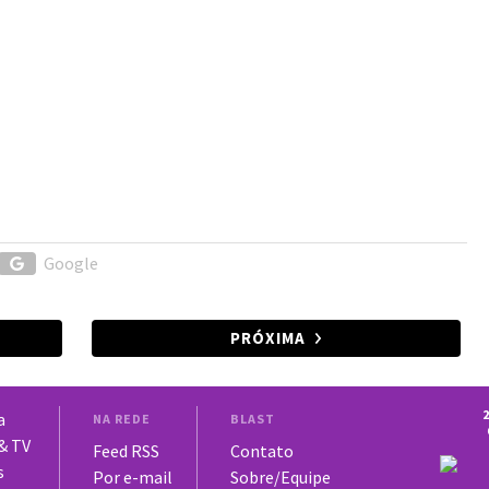
Google
PRÓXIMA
2
a
NA REDE
BLAST
 & TV
Feed RSS
Contato
s
Por e-mail
Sobre/Equipe