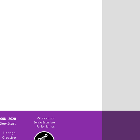
008 - 2020
© Layout por
Sérgio Estrella e
GeekBlast
Farley Santos