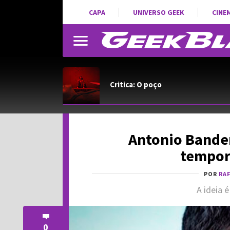
CAPA
UNIVERSO GEEK
CINE
Critica: O poço
Antonio Bander
tempor
POR
RAF
A ideia é
0