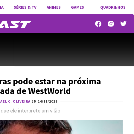
MA
SÉRIES & TV
ANIMES
GAMES
QUADRINHOS
as pode estar na próxima
ada de WestWorld
AEL C. OLIVEIRA
EM 14/11/2018
 que ele interprete um vilão.