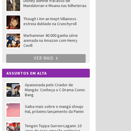
Disney admite fracasso de
Mandalorian e Moana nas bilheterias
Though I Am an Inept Villainess
estreia dublado na Crunchyroll
Warhammer 40.000 ganha série
animada na Amazon com Henry
Cavill
VER MAIS
ASSUNTOS EM ALTA
Apaixonada pelo Criador de
Mangás: Conheça o C-Drama Comic
Bang
Saiba mais sobre o mangá shoujo
Hal, próximo lançamento da Panini
Tengen Toppa Gurren-Lagann: 10
anos de pura emoção explosiva