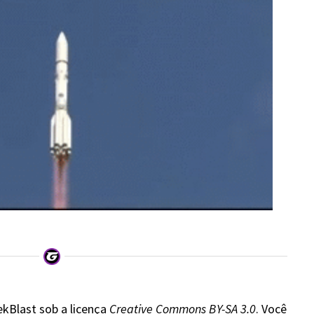
ekBlast sob a licença
Creative Commons BY-SA 3.0
. Você