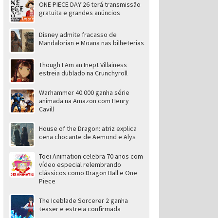
ONE PIECE DAY'26 terá transmissão
gratuita e grandes anúncios
Disney admite fracasso de
Mandalorian e Moana nas bilheterias
Though I Am an Inept Villainess
estreia dublado na Crunchyroll
Warhammer 40.000 ganha série
animada na Amazon com Henry
Cavill
House of the Dragon: atriz explica
cena chocante de Aemond e Alys
Toei Animation celebra 70 anos com
vídeo especial relembrando
clássicos como Dragon Ball e One
Piece
The Iceblade Sorcerer 2 ganha
teaser e estreia confirmada