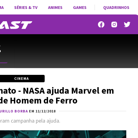
MA
SÉRIES & TV
ANIMES
GAMES
QUADRINHOS
-
o
CINEMA
mato - NASA ajuda Marvel em
 de Homem de Ferro
URILLO BORBA
EM 11/12/2018
eram campanha pela ajuda.