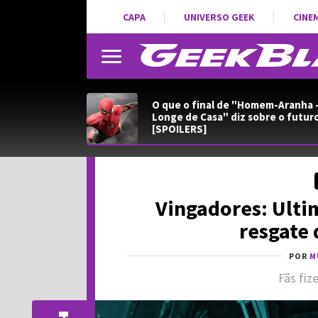
CAPA
UNIVERSO GEEK
CINE
O que o final de "Homem-Aranha 
Longe de Casa" diz sobre o futur
[SPOILERS]
Vingadores: Ulti
resgate
POR
M
Fãs fiz