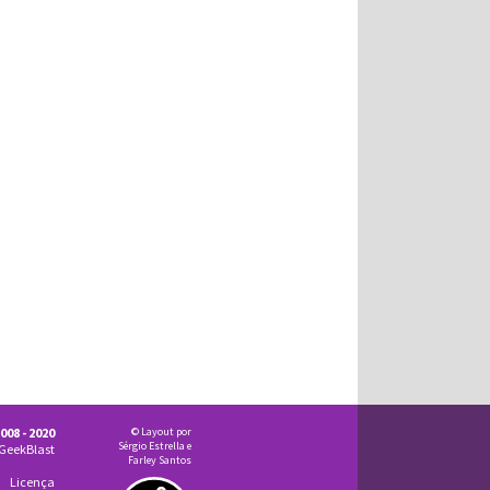
008 - 2020
© Layout por
Sérgio Estrella e
GeekBlast
Farley Santos