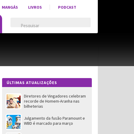
MANGÁS
LIVROS
PODCAST
ÚLTIMAS ATUALIZAÇÕES
Diretores de Vingadores celebram
recorde de Homem-Aranha nas
bilheterias
Julgamento da fusão Paramount e
WBD é marcado para março