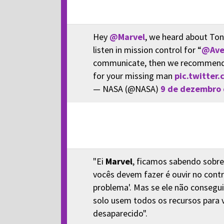
Hey
@Marvel
, we heard about Tony
listen in mission control for “
@Ave
communicate, then we recommend g
for your missing man
pic.twitter.
— NASA (@NASA)
9 de dezembro 
"Ei
Marvel
, ficamos sabendo sobre
vocês devem fazer é ouvir no cont
problema'. Mas se ele não consegu
solo usem todos os recursos para
desaparecido".