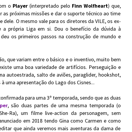
 com o
Player
(interpretado pelo
Finn Wolfheart
) que,
ar as próximas missões e dar o suporte técnico ao time
e dele. O mesmo vale para os diretores da VILE, os ex-
 a própria Liga em si. Dou o benefício da dúvida à
 deu os primeiros passos na construção de mundo e
o, que variam entre o básico e o inventivo, muito bem
iste uma boa variedade de artifícios. Perseguição e
na autoestrada, salto de aviões, paraglider, hookshot,
s à uma apresentação do Lago dos Cisnes...
confirmada para uma 3ª temporada, sendo que as duas
per
, são duas partes de uma mesma temporada (o
he-Ra), um filme live-action da personagem, sem
oi anunciado em 2018 tendo Gina como Carmen e como
editar que ainda veremos mais aventuras da dama de