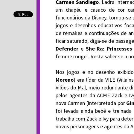
Carmen Sandiego
. Ladra interna
um chapéu e casaco de cor carm
funcionários da Disney, tornou-se
jogos e desenhos educativos foc
de remakes e continuações de ant
ficar saturado, diga-se de passag
Defender
e
She-Ra: Princesses
femme rouge". Resta saber se a n
Nos jogos e no desenho exibido
Moreno
) era líder da VILE (Villai
Vilões do Mal, meio redundante d
pelos agentes da ACME Zack e Ivy
nova Carmen (interpretada por
Gi
foi levada ainda bebê e treinada
trabalha com Zack e Ivy para dete
novos personagens e agentes da AC