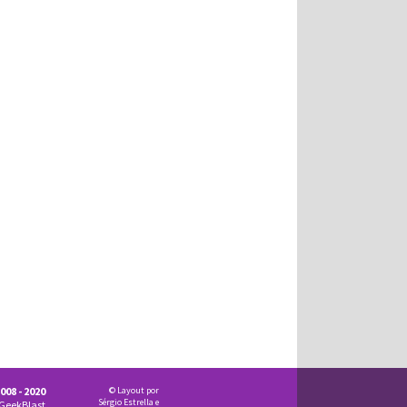
008 - 2020
© Layout por
Sérgio Estrella e
GeekBlast