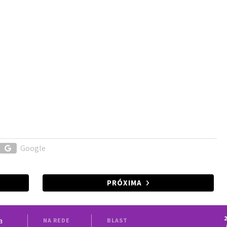
Google
PRÓXIMA
2
a
NA REDE
BLAST