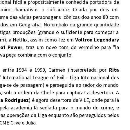
cional fácil e propositalmente conhecida portadora de
im chamativos o suficiente. Criada por dois ex-
 uma das várias personagens icônicas dos anos 80 com
ados em Geografia. No embalo da grande quantidade
igas produções (grande o suficiente para começar a
em), a Netflix, assim como fez em
Voltron Legendary
 of Power
, traz um novo tom de vermelho para "la
ova peça combina com o conjunto.
 entre 1994 e 1999, Carmen (interpretada por
Rita
ns' International League of Evil - Liga Internacional dos
iga-se de passagem) e perseguida ao redor do mundo
, sob a ordem da Chefe para capturar a desertora. A
na Rodriguez
) é agora desertora da VILE, onde para lá
 pela academia lá sediada para o mundo do crime, e
r as operações da Liga enquanto são perseguidos pelos
ME Clive e Julia.