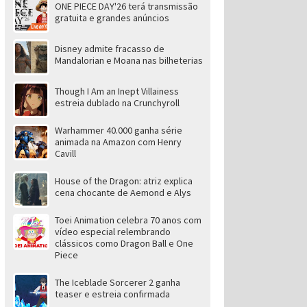
ONE PIECE DAY'26 terá transmissão
gratuita e grandes anúncios
Disney admite fracasso de
Mandalorian e Moana nas bilheterias
Though I Am an Inept Villainess
estreia dublado na Crunchyroll
Warhammer 40.000 ganha série
animada na Amazon com Henry
Cavill
House of the Dragon: atriz explica
cena chocante de Aemond e Alys
Toei Animation celebra 70 anos com
vídeo especial relembrando
clássicos como Dragon Ball e One
Piece
The Iceblade Sorcerer 2 ganha
teaser e estreia confirmada