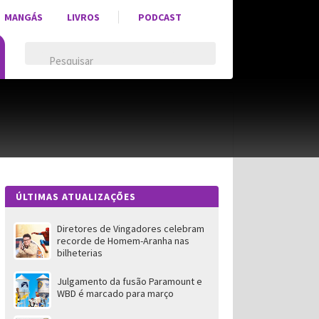
MANGÁS
LIVROS
PODCAST
ÚLTIMAS ATUALIZAÇÕES
Diretores de Vingadores celebram
recorde de Homem-Aranha nas
bilheterias
Julgamento da fusão Paramount e
WBD é marcado para março