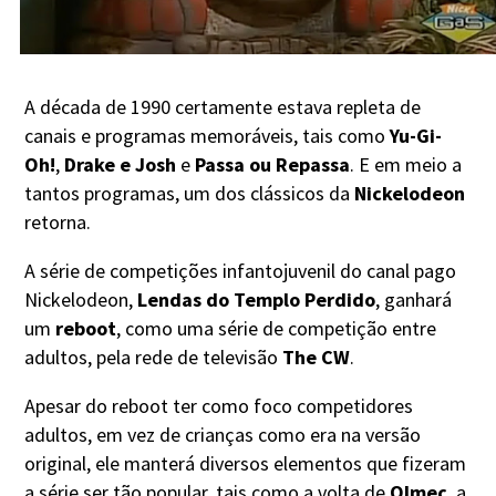
A década de 1990 certamente estava repleta de
canais e programas memoráveis, tais como
Yu-Gi-
Oh!
,
Drake e Josh
e
Passa ou Repassa
. E em meio a
tantos programas, um dos clássicos da
Nickelodeon
retorna.
A série de competições infantojuvenil do canal pago
Nickelodeon,
Lendas do Templo Perdido
, ganhará
um
reboot
, como uma série de competição entre
adultos, pela rede de televisão
The CW
.
Apesar do reboot ter como foco competidores
adultos, em vez de crianças como era na versão
original, ele manterá diversos elementos que fizeram
a série ser tão popular, tais como a volta de
Olmec
, a