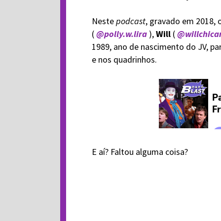
Neste
podcast
, gravado em 2018, 
(
@polly.w.lira
),
Will
(
@willchica
1989, ano de nascimento do JV, par
e nos quadrinhos.
E aí? Faltou alguma coisa?