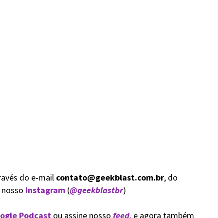
ravés do e-mail
contato@geekblast.com.br
, do
a nosso
Instagram
(
@geekblastbr
)
ogle Podcast
ou assine nosso
feed
, e agora também