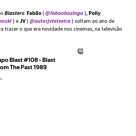
os
Blasters
:
Fabão
(
@fabaobazinga
),
Polly
noski
) e
JV
(
@autorjvteixeira
) voltam ao ano de
a trazer o que era novidade nos cinemas, na televisão