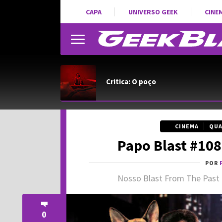
CAPA
UNIVERSO GEEK
CINE
Critica: O poço
CINEMA
QUA
Papo Blast #108
POR
Nosso Blast From The Past 
0