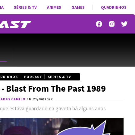
MA
SÉRIES & TV
ANIMES
GAMES
QUADRINHOS
DRINHOS
PODCAST
SÉRIES & TV
 - Blast From The Past 1989
FABIO CAMILO
EM 21/04/2022
que estava guardado na gaveta há alguns anos