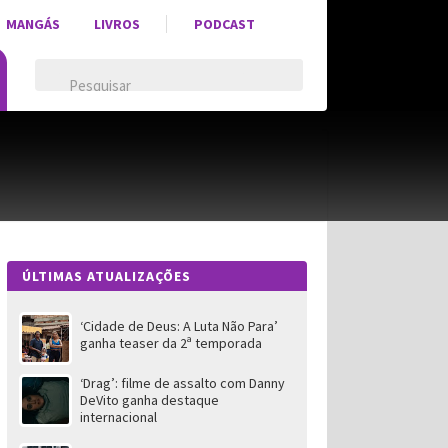
MANGÁS
LIVROS
PODCAST
ÚLTIMAS ATUALIZAÇÕES
‘Cidade de Deus: A Luta Não Para’
ganha teaser da 2ª temporada
‘Drag’: filme de assalto com Danny
DeVito ganha destaque
internacional