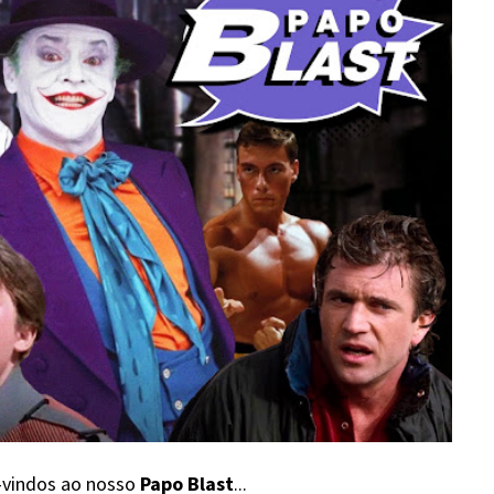
vindos ao nosso
Papo Blast
...