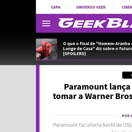
CAPA
UNIVERSO GEEK
CINE
O que o final de "Homem-Aranha 
Longe de Casa" diz sobre o futur
[SPOILERS]
Paramount lança o
tomar a Warner Bros
POR
Paramount faz oferta hostil de US$