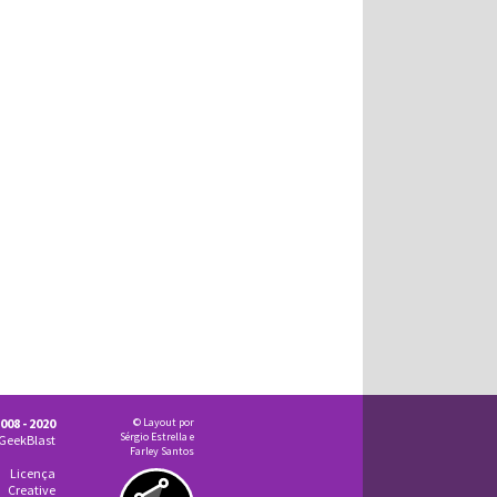
008 - 2020
© Layout por
Sérgio Estrella e
GeekBlast
Farley Santos