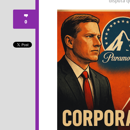
disputa q
0