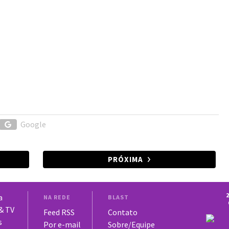
Google
PRÓXIMA
2
a
NA REDE
BLAST
 & TV
Feed RSS
Contato
s
Por e-mail
Sobre/Equipe