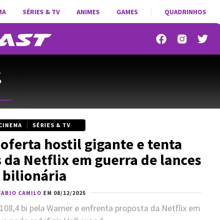
MA
SÉRIES & TV
ANIMES
GAMES
QUADRINHOS
-
o
CINEMA
SÉRIES & TV
ferta hostil gigante e tenta
 da Netflix em guerra de lances
bilionária
FABIO CAMILO
EM 08/12/2025
108,4 bi pela Warner e enfrenta proposta da Netflix em