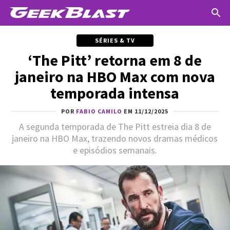
SÉRIES & TV
‘The Pitt’ retorna em 8 de
janeiro na HBO Max com nova
temporada intensa
POR
FABIO CAMILO
EM 11/12/2025
A segunda temporada de The Pitt estreia dia 8 de
janeiro na HBO Max, trazendo novos dramas médicos
e episódios semanais.